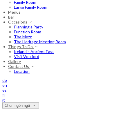
Family Room
Large Family Room
Menus
Bar
Occasions
Planning a Party
Function Room
The Mezz
The Heritage Meeting Room
Things To Do
Ireland's Ancient East
Visit Wexford
Gallery
Contact Us
Location
de
en
es
fr
it
Chọn ngôn ngữ