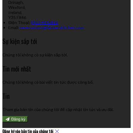
Drinagh,
Wexford,
Ireland,
Y35 FX46
Điện Thoại
:
(0)53 9145816
Email:
reservations@farmerskitchen.com
Sự kiện sắp tới
Chúng tôi không có sự kiện sắp tới.
Tin mới nhất
Chúng tôi không có bài viết tin tức được công bố.
Tin
Tham gia bản tin của chúng tôi để cập nhật tin tức và ưu đãi.
Đăng ký
Đăng ký vào bản tin của chúng tôi