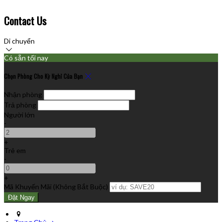
Contact Us
Di chuyển
Có sẵn tối nay
Chọn Phòng Cho Kỳ Nghỉ Của Bạn
Nhận phòng
Trả phòng
Người lớn
-
+
Trẻ em
-
+
Mã Khuyến Mãi
(
Không Bắt Buộc
)