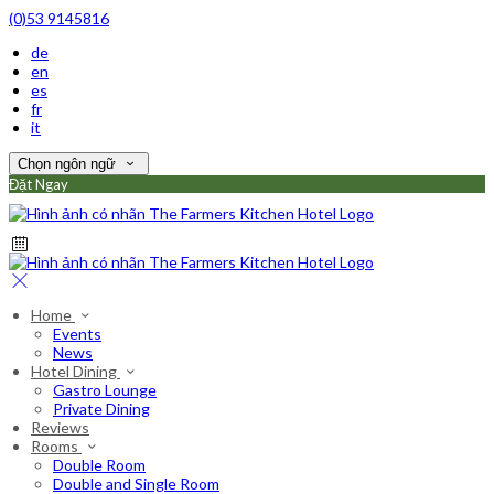
(0)53 9145816
de
en
es
fr
it
Chọn ngôn ngữ
Đặt Ngay
Home
Events
News
Hotel Dining
Gastro Lounge
Private Dining
Reviews
Rooms
Double Room
Double and Single Room